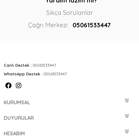
Yardım lazım mı?
Sıkça Sorulanlar
Çağrı Merkezi
05061533447
Canlı Destek :
05061533447
WhatsApp Destek :
05061533447
KURUMSAL
DUYURULAR
HESABIM