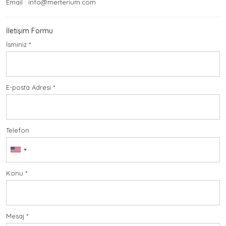
Email : info@merterium.com
İletişim Formu
İsminiz *
E-posta Adresi *
Telefon
United
States+1
Konu *
Mesaj *