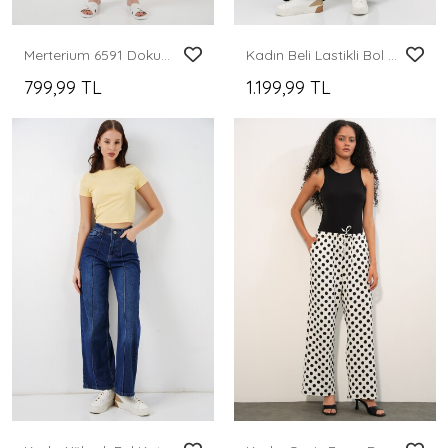
Merterium 6591 Dokuma Şalvar Pantolon - Zümrüt Yeşili
Kadın Beli Lastikli Bol Paça Pantolon 30087 - Siyah
799,99 TL
1.199,99 TL