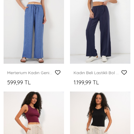
Merterium Kadın Geniş Paça Keten Pantolon 6735 - İndigo
Kadın Beli Lastikli Bol Paça Pantolon 30087 - Lacivert
599,99 TL
1.199,99 TL