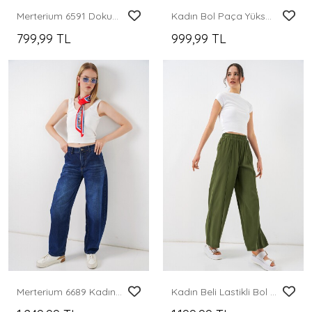
Merterium 6591 Dokuma Şalvar Pantolon - Camel
Kadın Bol Paça Yüksek Bel Palazzo Kot Pantolon 6656 - Kahverengi
799,99 TL
999,99 TL
Merterium 6689 Kadın Yüksek Bel Baggy Kot Pantolon - Lacivert
Kadın Beli Lastikli Bol Paça Pantolon 30087 - Haki