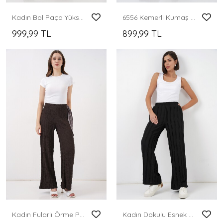
Kadın Bol Paça Yüksek Bel Palazzo Kot Pantolon 6656 - Gri
6556 Kemerli Kumaş Pantolon - Antrasit
999,99 TL
899,99 TL
Kadın Fularlı Örme Pantolon 30070 - Kahverengi
Kadın Dokulu Esnek Örme Pantolon 30077 - Siyah