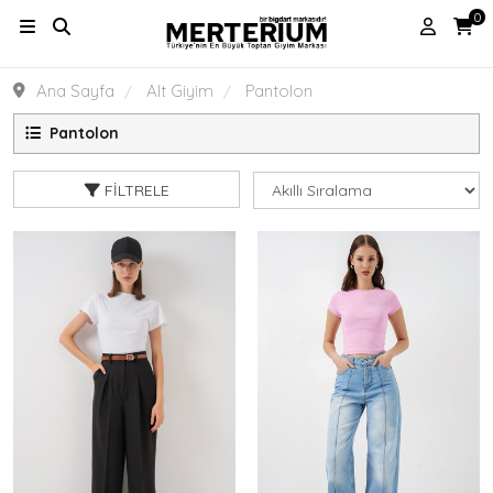
0
Ana Sayfa
Alt Giyim
Pantolon
Pantolon
FILTRELE