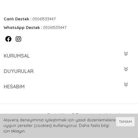
Canlı Destek :
05061533447
WhatsApp Destek :
05061533447
KURUMSAL
DUYURULAR
HESABIM
Bu site
Vikaon E-Ticaret sistemleri
ile hazırlanmıştır.
Alışveriş deneyiminizi iyileştirmek için yasal düzenlemelere
TAMAM
uygun çerezler (cookies) kullanıyoruz. Daha fazla bilgi
için
tıklayın
.
0