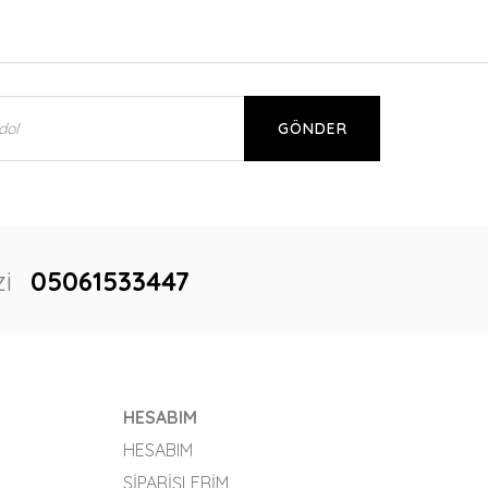
GÖNDER
i
05061533447
HESABIM
HESABIM
SIPARIŞLERIM