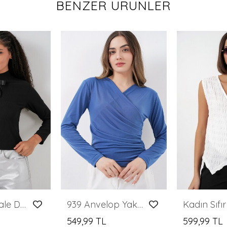
BENZER ÜRÜNLER
Kadın Kurdale Detay Uzun Kollu Bluz 977 - Siyah
939 Anvelop Yaka Sandy Bluz - İndigo
549,99 TL
599,99 TL