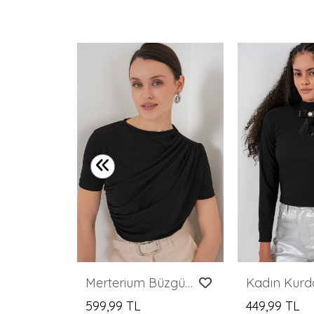
Kadın Zümrüt Yeşili Kruvaze Yaka Dökümlü Saten Bluz 0492
Merterium Büzgü Detaylı Kısa Kol Sandy Bluz 945 - Siyah
599,99 TL
449,99 TL