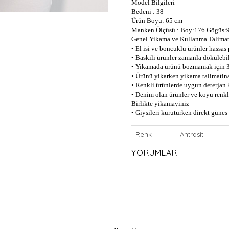
Model Bilgileri
Bedeni : 38
Ürün Boyu: 65 cm
Manken Ölçüsü : Boy:176 Gögüs:9
Genel Yikama ve Kullanma Talimat
• El isi ve boncuklu ürünler hassas
• Baskili ürünler zamanla dökülebil
• Yikamada ürünü bozmamak için 3
• Ürünü yikarken yikama talimatin
• Renkli ürünlerde uygun deterjan 
• Denim olan ürünler ve koyu renkli
Birlikte yikamayiniz
• Giysileri kuruturken direkt güne
Renk
Antrasit
YORUMLAR