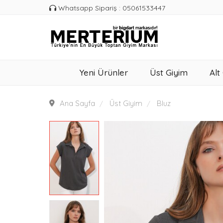
Whatsapp Sipariş : 05061533447
Yeni Ürünler
Üst Giyim
Alt
Ana Sayfa
Üst Giyim
Bluz