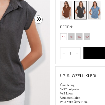
BEDEN:
36
38
40
42
ÜRÜN ÖZELLIKLERI
Ürün Içerigi
% 97 Polyester
% 3 Likra
Ürün özellikleri:
Polo Yaka Örme Bluz