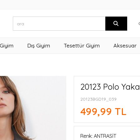
 Giyim
Dış Giyim
Tesettür Giyim
Aksesuar
20123 Polo Yaka
20123BGD19_039
499,99 TL
Renk: ANTRASİT