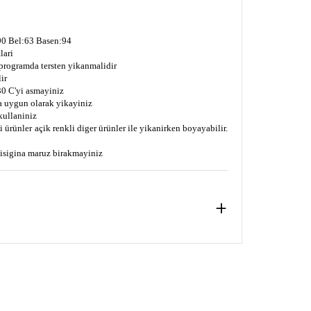
0 Bel:63 Basen:94
lari
 programda tersten yikanmalidir
ir
0 C'yi asmayiniz
a uygun olarak yikayiniz
kullaniniz
 ürünler açik renkli diger ürünler ile yikanirken boyayabilir.
s isigina maruz birakmayiniz