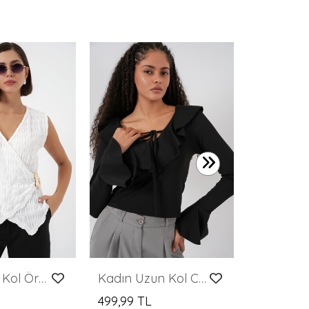
449,99 T
Kadın Sıfır Kol Örme Bluz 988 - Beyaz
Kadın Uzun Kol Crop Bluz 979 - Siyah
499,99 TL