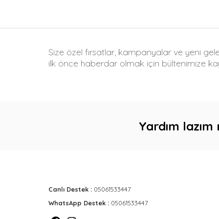
Size özel fırsatlar, kampanyalar ve yeni gel
ilk önce haberdar olmak için bültenimize kay
Yardım lazım 
Canlı Destek :
05061533447
WhatsApp Destek :
05061533447